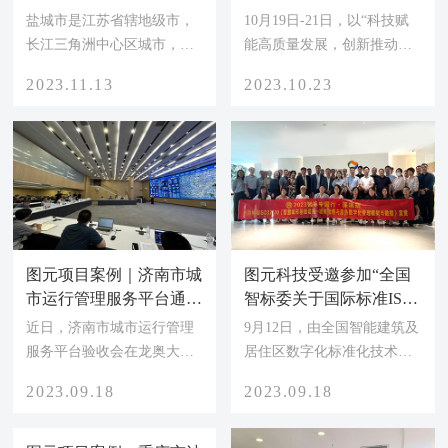
行“一网统管”新模式
彩亮相2023中国环卫博览
盐城市是江苏省辖地级市，
10月19日-21日，以“科技赋
会，取得圆满成功！
长江三角洲中心区城市，位
能高质量发展，创新推动环
于中国东部沿海地区，江苏
卫现代化”为主题的2023中国
2023.11.13
2023.10.23
省东部，东临黄海，南与南
城市环境卫生协会年会暨
通市接壤，西南与扬州市、
2023中国环卫博览会在深圳
泰州市为邻，西北与淮安市
圆满落幕。作为环卫行业全
相连，北隔灌河和连云港市
产业链展示综合性博览会，
相望；截至2022年底，全市
荟集了全国环卫系统各级主
辖3个区、5个县，代管1个县
管部门、行业协（学）会、
级市，总面积16931平方千
有关高校、科研院所以及企
米，常住人口668.97万人。
业代表2000余人，共赴这场
图元项目案例｜济南市城
图元科技受邀参加“全国
2021 年 12 月，住房和城乡
环卫行业的年度盛宴。图元
市运行管理服务平台通过
智标委关于国际标准ISO
建设部印发《关于全面加快
展台大展风采作为城市管理
终验
37170宣贯会”并发表主题
近日，济南市城市运行管理
9月12日，由全国智能建筑及
建设城市运行管理服务平台
专业服务商，图元科技携智
演讲
服务平台验收会在龙奥大厦
居住区数字化标准化技术委
的通知》《城市运行管理服
慧环卫最新成果、城市运行
智慧泉城运行管理中心召
员会(SAC/TC426)（以下简
务平台技术标准》《城市运
管理服务平台、智慧园林、
2023.09.18
2023.09.18
开，专家组在现场听取了建
称“全国智标委”）主办的
行管理服务平台数...
智慧执法等行业精...
设单位项目介绍、审阅了项
《智慧城市基础设施——城
目建设资料、观看了系统运
市治理与服务数字化管理框