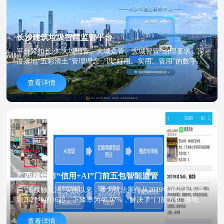
长沙建筑垃圾智慧监管平台
平台紧扣长沙“大城细管、大城众管、大城智管”治理要求，深
度落地“五彩渣土”管理理念，以“好用、实用、管用”的数字化
能力，成为长沙建筑垃圾治理的核心枢纽与智慧大脑，全面升
级渣土监管数字化底座。
查看详情
广西柳州市“信用+AI”门前五包智能监管
自“非接触执法”实施以来，暴力抗法案件从2019年的27起下降
到2021年的16起，下降率为40.07%，解决了“门前五包”落地难
题，提升沿街环境，提高了群众满意度。
查看详情