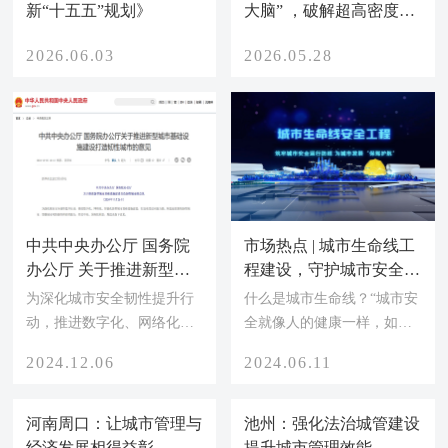
新“十五五”规划》
大脑” ，破解超高密度城
区治理难题
2026.06.03
2026.05.28
中共中央办公厅 国务院
市场热点 | 城市生命线工
办公厅 关于推进新型城
程建设，守护城市安全命
市基础设施建设打造韧性
脉
为深化城市安全韧性提升行
什么是城市生命线？“城市安
城市的意见
动，推进数字化、网络化、
全就像人的健康一样，如果
智能化新型城市基础设施建
没有了这一点，别的工作都
2024.12.06
2024.06.11
设，打造承受适应能力强、
是白忙。”这是8年前，当时
恢复速度快的韧性城市，增
担任温州市长的张耕在检查
强城市风险防控和治理能
安全工作时说过的一句话。
河南周口：让城市管理与
池州：强化法治城管建设
力，经党中央、国务院同
这是一句非常朴素的话，但
经济发展相得益彰
提升城市管理效能