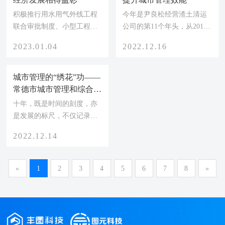
意，现提出如下意见。
恰恰道出了构建“城市生命
积极推行用水用气外线工程
今年是尹良松经营渣土清运
线”的安全屏障，保障城市安
联合审批制度、小型工程双
公司的第11个年头，从2012
全的真谛。城市是“人”的城
重“容缺办理”制度，进一步
开始，他就为客户提供建筑
市，保障城市的安全，本质
2023.01.04
2022.12.16
优化审批流程，全面实行“一
渣土清运的服务业务。“现在
上就是保证“人”的安全。城
窗办、一网办、简化办、马
多好啊，电脑上打开安徽政
市的安全涉及到方方面面。
上办”，实现企业和用户办理
务服务网就可以申请，不但
城市管理的“绣花”功——
燃气、桥梁、供水、排水、
成本、办理时间再压缩……
办理速度快，渣土执法大队
常德市城市管理和综合执
热力、电力、综合管廊、输
近期，周口市城市管理局凝
还主动上门审核指导。”11月
法局工作走笔
十年，既是时间的刻度，亦
油管线等，这些维系城市正
聚强大精神力量，让城市管
1日，尹良松对记者如此感慨
是发展的标尺，不仅记录了
常运行、...
理与经济发展相得益彰，最
道。 尹良松的感慨，源
常德这座城市的发展与变
大力度方便企业办事与市民
自市城市管理行政执法局优
2022.12.14
迁，也见证了城市管理和综
生活。 周口市城市管理
化行政审批流程的系列举
合执法工作的进步。对常德
局坚持聚焦主责主业，切实
措。“我们推行一般事项‘不
而言，过去十年，树木高
«
1
2
3
4
5
6
7
8
»
回应群众诉求，加快实施城
见面’审批模式，用数字化赋
了，路面平了，环境美了，
市更新行动，不断加强基础
能审批服务，政务服务平台
秩序好了，城市生活品质节
设施建设，补齐公共服务设
上线了15条事项，实现了全
节高。 城市管理机构改
施短板，持...
程网上办理...
革的启动，让常德逐步建立
了城市管理常态长效机制。