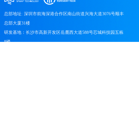
常德市城市管理和综合执法
总部地址: 深圳市前海深港合作区南山街道兴海大道3076号顺丰
局认真践行习近平总书记关
于“城市管理应该像绣花一样
总部大厦31楼

精细”等重要指示精神，
研发基地：长沙市高新开发区岳麓西大道588号芯城科技园五栋
以“精细化管理”为舵，以“清
8楼

廉执法”为帆，以...
产品与解决方案
城市管理解决方案
城市运营服务
科技创新与物联网产品
客户案例
城市管理
城市运营服务
科技创新与物联网产品
新闻中心
公司新闻
行业新闻
视频中心
关于我们
企业简介
优秀案例
标准引领
联系我们